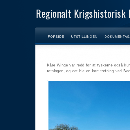
Regionalt Krigshistorisk 
FORSIDE
UTSTILLINGEN
DOKUMENTAS
Kåre Winge var redd for at tyskerne også kun
retningen, og det ble en kort trefning ved Bed