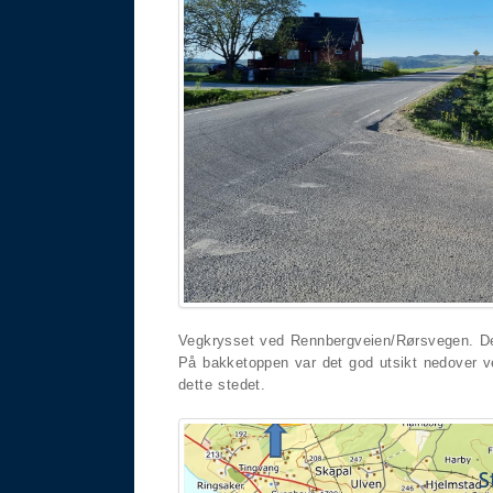
Vegkrysset ved Rennbergveien/Rørsvegen. De
På bakketoppen var det god utsikt nedover v
dette stedet.