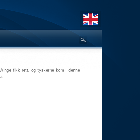
Winge fikk rett, og tyskerne kom i denne
u.