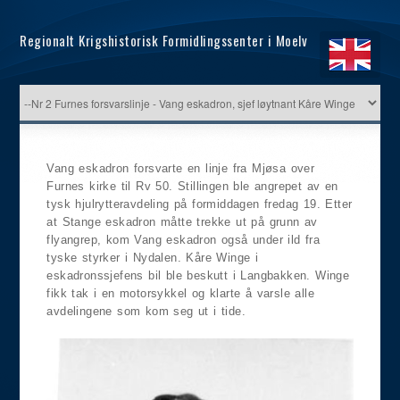
Regionalt Krigshistorisk Formidlingssenter i Moelv
Vang eskadron forsvarte en linje fra Mjøsa over
Furnes kirke til Rv 50. Stillingen ble angrepet av en
tysk hjulrytteravdeling på formiddagen fredag 19. Etter
at Stange eskadron måtte trekke ut på grunn av
flyangrep, kom Vang eskadron også under ild fra
tyske styrker i Nydalen. Kåre Winge i
eskadronssjefens bil ble beskutt i Langbakken. Winge
fikk tak i en motorsykkel og klarte å varsle alle
avdelingene som kom seg ut i tide.